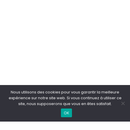
Nous utilisons des cookies pour vous garantir la meilleure
Accueil
/
Besoins
/
Traitements Esthétiques du Corps à Lille &
expérience sur notre site web. Si vous continuez à utiliser ce
Maisons-Laffitte
/
Enlever ses tatouages au Laser à Lille &
site, nous supposerons que vous en êtes satisfait.
Maisons-Laffitte
PRENDRE RDV
WHATSAPP
OK
Besoins