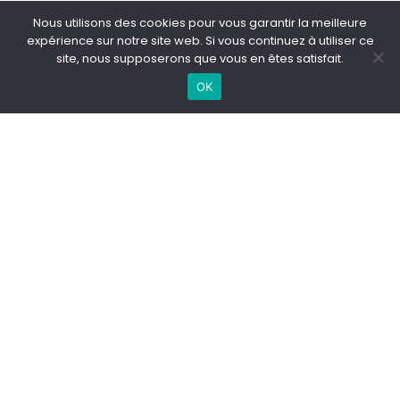
Nous utilisons des cookies pour vous garantir la meilleure
Accueil
/
Besoins
/
Rajeunissement des mains à Lille & Maisons-
expérience sur notre site web. Si vous continuez à utiliser ce
Laffitte
site, nous supposerons que vous en êtes satisfait.
PRENDRE RDV
WHATSAPP
OK
Besoins
Traitements
Les centres de médecine esthétique à Lille &
Maisons-Laffitte
Contactez l’Esthétic Clinic à Lille & Maisons-Laffitte
Mentions Légales
Politique de confidentialité